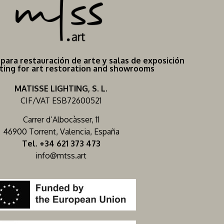
 para restauración de arte y salas de exposición
hting for art restoration and showrooms
MATISSE LIGHTING, S. L.
CIF/VAT ESB72600521
Carrer d’Albocàsser, 11
46900 Torrent, Valencia, España
Tel. +34 621 373 473
info@mtss.art